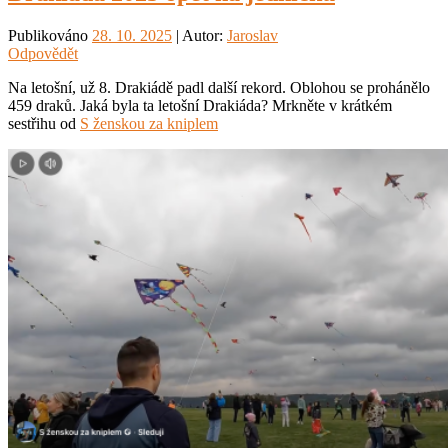
Publikováno
28. 10. 2025
| Autor:
Jaroslav
Odpovědět
Na letošní, už 8. Drakiádě padl další rekord. Oblohou se prohánělo
459 draků. Jaká byla ta letošní Drakiáda? Mrkněte v krátkém
sestřihu od
S ženskou za kniplem