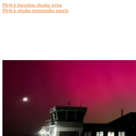
Přejít k hlavnímu obsahu webu
Přejít k obsahu postranního panelu
Aeroklub Luhačovice
LKLU | RWY 02/20 | 125.285 MHz |
Veřejné vnitrostátní letiště