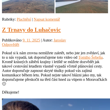
Rubriky:
Plachtění
|
Napsat komentář
Z Trnavy do Luhačovic
Publikováno
9. 11. 2025
| Autor:
Jaroslav
Odpovědět
Pokud si k nám zrovna nemůžete zaletět, nebo jste jen zvědaví, jak
to u nás vypadá, tak doporučujeme toto video od
Tomiho Šebeňa
.
Kromě krásných záběrů krajiny i letiště se můžete dozvědět jak
takové cestování letadlem vlastně vypadá včetně plánování cesty.
Autor doporučuje zapnout skryté titulky pokud vás zajímá
komunikace během letu. Pokud nejste takoví blázni jako my, tak
doporučujeme přeskočit na třetí část hned za vtipem o Moravačkách
🙂
Děkujeme!