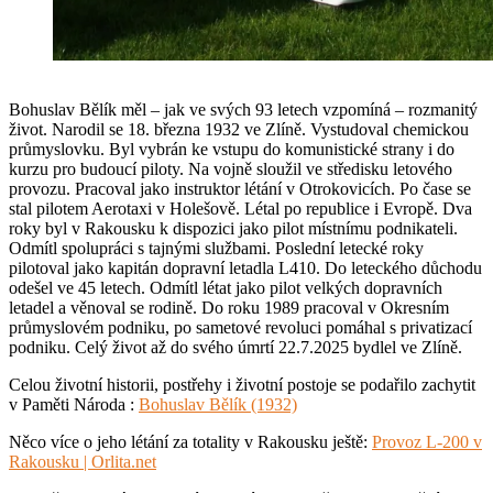
Bohuslav Bělík měl – jak ve svých 93 letech vzpomíná – rozmanitý
život. Narodil se 18. března 1932 ve Zlíně. Vystudoval chemickou
průmyslovku. Byl vybrán ke vstupu do komunistické strany i do
kurzu pro budoucí piloty. Na vojně sloužil ve středisku letového
provozu. Pracoval jako instruktor létání v Otrokovicích. Po čase se
stal pilotem Aerotaxi v Holešově. Létal po republice i Evropě. Dva
roky byl v Rakousku k dispozici jako pilot místnímu podnikateli.
Odmítl spolupráci s tajnými službami. Poslední letecké roky
pilotoval jako kapitán dopravní letadla L410. Do leteckého důchodu
odešel ve 45 letech. Odmítl létat jako pilot velkých dopravních
letadel a věnoval se rodině. Do roku 1989 pracoval v Okresním
průmyslovém podniku, po sametové revoluci pomáhal s privatizací
podniku. Celý život až do svého úmrtí 22.7.2025 bydlel ve Zlíně.
Celou životní historii, postřehy i životní postoje se podařilo zachytit
v Paměti Národa :
Bohuslav Bělík (1932)
Něco více o jeho létání za totality v Rakousku ještě:
Provoz L-200 v
Rakousku | Orlita.net