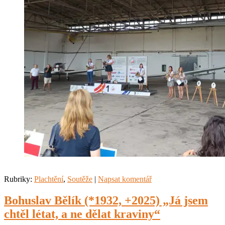
Rubriky:
Plachtění
,
Soutěže
|
Napsat komentář
Bohuslav Bělík (*1932, +2025) „Já jsem
chtěl létat, a ne dělat kraviny“