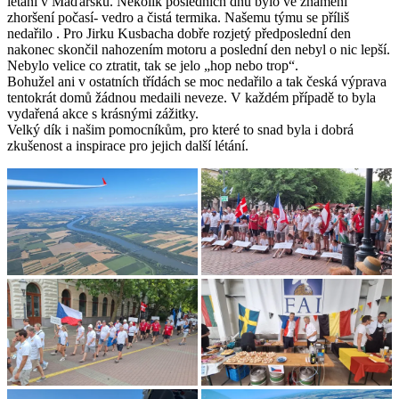
létáni v Maďarsku. Několik posledních dnů bylo ve znamení
zhoršení počasí- vedro a čistá termika. Našemu týmu se příliš
nedařilo . Pro Jirku Kusbacha dobře rozjetý předposlední den
nakonec skončil nahozením motoru a poslední den nebyl o nic lepší.
Nebylo velice co ztratit, tak se jelo „hop nebo trop“.
Bohužel ani v ostatních třídách se moc nedařilo a tak česká výprava
tentokrát domů žádnou medaili neveze. V každém případě to byla
vydařená akce s krásnými zážitky.
Velký dík i našim pomocníkům, pro které to snad byla i dobrá
zkušenost a inspirace pro jejich další létání.