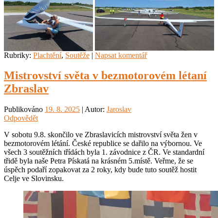
Rubriky:
Plachtění
,
Soutěže
|
Napsat komentář
Mistrovství světa v bezmotorovém létaní
Zbraslav
Publikováno
19. 8. 2025
| Autor:
Jaroslav
Odpovědět
V sobotu 9.8. skončilo ve Zbraslavicích mistrovství světa žen v
bezmotorovém létání. České republice se dařilo na výbornou. Ve
všech 3 soutěžních třídách byla 1. závodnice z ČR. Ve standardní
třidě byla naše Petra Pískatá na krásném 5.místě. Veřme, že se
úspěch podaří zopakovat za 2 roky, kdy bude tuto soutěž hostit
Celje ve Slovinsku.