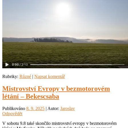
Rubriky:
Různé
|
Napsat komentář
Mistrovství Evropy v bezmotorovém
létání – Bekescsaba
Publikováno
8. 9. 2025
| Autor:
Jaroslav
Odpovědět
V sobotu 9.8 také skončilo mistrovství evropy v bezmotorovém