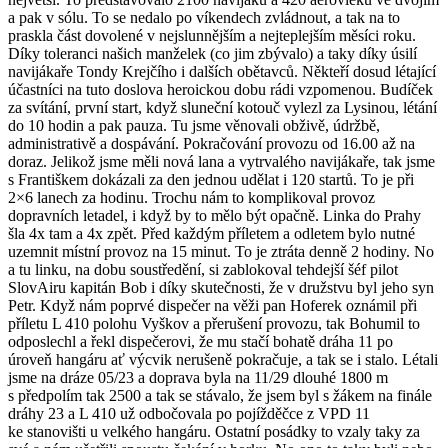
a pak v sólu. To se nedalo po víkendech zvládnout, a tak na to
praskla část dovolené v nejslunnějším a nejteplejším měsíci roku.
Díky toleranci našich manželek (co jim zbývalo) a taky díky úsilí
navijákaře Tondy Krejčího i dalších obětavců. Někteří dosud létající
účastníci na tuto doslova heroickou dobu rádi vzpomenou. Budíček
za svítání, první start, když sluneční kotouč vylezl za Lysinou, létání
do 10 hodin a pak pauza. Tu jsme věnovali obživě, údržbě,
administrativě a dospávání. Pokračování provozu od 16.00 až na
doraz. Jelikož jsme měli nová lana a vytrvalého navijákaře, tak jsme
s Františkem dokázali za den jednou udělat i 120 startů. To je při
2×6 lanech za hodinu. Trochu nám to komplikoval provoz
dopravních letadel, i když by to mělo být opačně. Linka do Prahy
šla 4x tam a 4x zpět. Před každým příletem a odletem bylo nutné
uzemnit místní provoz na 15 minut. To je ztráta denně 2 hodiny. No
a tu linku, na dobu soustředění, si zablokoval tehdejší šéf pilot
SlovAiru kapitán Bob i díky skutečnosti, že v družstvu byl jeho syn
Petr. Když nám poprvé dispečer na věži pan Hoferek oznámil při
příletu L 410 polohu Vyškov a přerušení provozu, tak Bohumil to
odposlechl a řekl dispečerovi, že mu stačí bohatě dráha 11 po
úroveň hangáru ať výcvik nerušeně pokračuje, a tak se i stalo. Létali
jsme na dráze 05/23 a doprava byla na 11/29 dlouhé 1800 m
s předpolím tak 2500 a tak se stávalo, že jsem byl s žákem na finále
dráhy 23 a L 410 už odbočovala po pojížděčce z VPD 11
ke stanovišti u velkého hangáru. Ostatní posádky to vzaly taky za