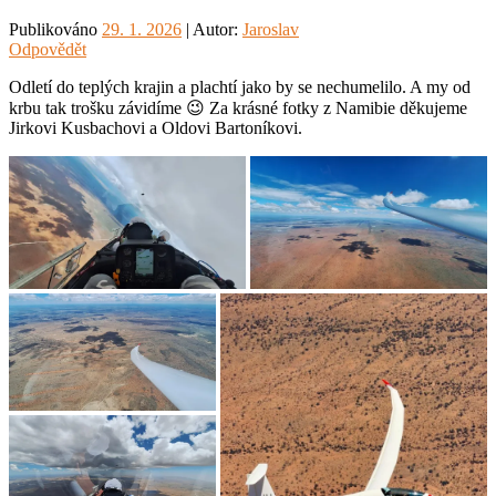
Publikováno
29. 1. 2026
| Autor:
Jaroslav
Odpovědět
Odletí do teplých krajin a plachtí jako by se nechumelilo. A my od
krbu tak trošku závidíme 😉 Za krásné fotky z Namibie děkujeme
Jirkovi Kusbachovi a Oldovi Bartoníkovi.