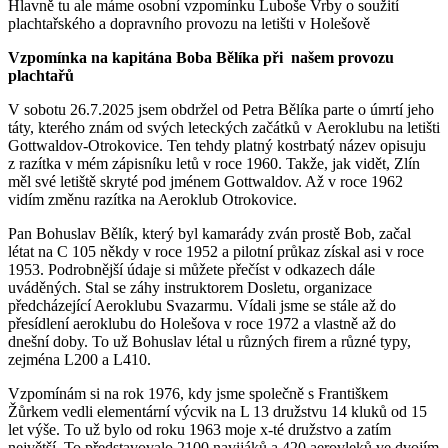
Hlavně tu ale máme osobní vzpomínku Luboše Vrby o soužití
plachtařského a dopravního provozu na letišti v Holešově
Vzpomínka na kapitána Boba Bělíka při našem provozu
plachtařů
V sobotu 26.7.2025 jsem obdržel od Petra Bělíka parte o úmrtí jeho
táty, kterého znám od svých leteckých začátků v Aeroklubu na letišti
Gottwaldov-Otrokovice. Ten tehdy platný kostrbatý název opisuju
z razítka v mém zápisníku letů v roce 1960. Takže, jak vidět, Zlín
měl své letiště skryté pod jménem Gottwaldov. Až v roce 1962
vidím změnu razítka na Aeroklub Otrokovice.
Pan Bohuslav Bělík, který byl kamarády zván prostě Bob, začal
létat na C 105 někdy v roce 1952 a pilotní průkaz získal asi v roce
1953. Podrobnější údaje si můžete přečíst v odkazech dále
uváděných. Stal se záhy instruktorem Dosletu, organizace
předcházející Aeroklubu Svazarmu. Vídali jsme se stále až do
přesídlení aeroklubu do Holešova v roce 1972 a vlastně až do
dnešní doby. To už Bohuslav létal u různých firem a různé typy,
zejména L200 a L410.
Vzpomínám si na rok 1976, kdy jsme společně s Františkem
Žůrkem vedli elementární výcvik na L 13 družstvu 14 kluků od 15
let výše. To už bylo od roku 1963 moje x-té družstvo a zatím
největší. To představovalo 2100 navijáků a 420 aerovleků ve dvojím