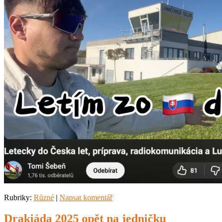
Rubriky:
Různé
|
Napsat komentář
Drakiáda 2025 opět na jedničku