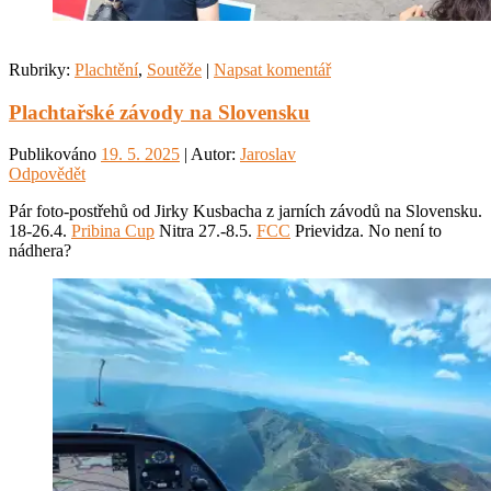
Rubriky:
Plachtění
,
Soutěže
|
Napsat komentář
Plachtařské závody na Slovensku
Publikováno
19. 5. 2025
| Autor:
Jaroslav
Odpovědět
Pár foto-postřehů od Jirky Kusbacha z jarních závodů na Slovensku.
18-26.4.
Pribina Cup
Nitra 27.-8.5.
FCC
Prievidza. No není to
nádhera?