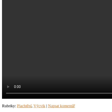
Rubriky:
Plachtění
,
Výcvik
|
Napsat komentář