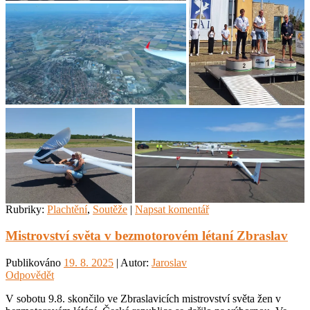
Rubriky:
Plachtění
,
Soutěže
|
Napsat komentář
Mistrovství světa v bezmotorovém létaní Zbraslav
Publikováno
19. 8. 2025
| Autor:
Jaroslav
Odpovědět
V sobotu 9.8. skončilo ve Zbraslavicích mistrovství světa žen v