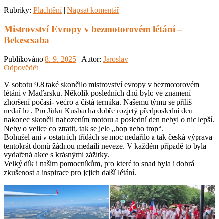
Rubriky:
Plachtění
|
Napsat komentář
Mistrovství Evropy v bezmotorovém létání –
Bekescsaba
Publikováno
8. 9. 2025
| Autor:
Jaroslav
Odpovědět
V sobotu 9.8 také skončilo mistrovství evropy v bezmotorovém
létáni v Maďarsku. Několik posledních dnů bylo ve znamení
zhoršení počasí- vedro a čistá termika. Našemu týmu se příliš
nedařilo . Pro Jirku Kusbacha dobře rozjetý předposlední den
nakonec skončil nahozením motoru a poslední den nebyl o nic lepší.
Nebylo velice co ztratit, tak se jelo „hop nebo trop“.
Bohužel ani v ostatních třídách se moc nedařilo a tak česká výprava
tentokrát domů žádnou medaili neveze. V každém případě to byla
vydařená akce s krásnými zážitky.
Velký dík i našim pomocníkům, pro které to snad byla i dobrá
zkušenost a inspirace pro jejich další létání.