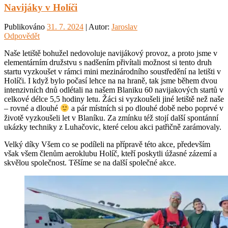
Navijáky v Holíči
Publikováno
31. 7. 2024
| Autor:
Jaroslav
Odpovědět
Naše letiště bohužel nedovoluje navijákový provoz, a proto jsme v
elementárním družstvu s nadšením přivítali možnost si tento druh
startu vyzkoušet v rámci mini mezinárodního soustředění na letišti v
Holíči. I když bylo počasí lehce na na hraně, tak jsme během dvou
intenzivních dnů odlétali na našem Blaniku 60 navijakových startů v
celkové délce 5,5 hodiny letu. Žáci si vyzkoušeli jiné letiště než naše
– rovné a dlouhé
a pár místních si po dlouhé době nebo poprvé v
životě vyzkoušeli let v Blaníku. Za zmínku též stojí další spontánní
ukázky techniky z Luhačovic, které celou akci patřičně zarámovaly.
Velký díky Všem co se podíleli na přípravě této akce, především
však všem členům aeroklubu Holíč, kteří poskytli úžasné zázemí a
skvělou společnost. Těšíme se na další společné akce.