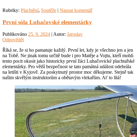
Rubriky:
Plachtění
,
Soutěže
|
Napsat komentář
První sóla Luhačovské elementárky
Publikováno
25. 9. 2024
| Autor:
Jaroslav
Odpovědět
Říká se, že si ho pamatuje každý. První let, kdy je všechno jen a jen
na Tobě. Ne jinak tomu určitě bude i pro Matěje a Vojtu, kteří mohli
tento pocit okusit jako historicky první žáci Luhačovické plachtařské
elementárky. Pro větší bezpečnost se tato památná událost odehrála
na letišti v Kyjově. Za poskytnutý prostor moc děkujeme. Stejně tak
našim skvělým instruktorům a obětavým vlekařům. Ať to lítá!