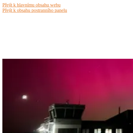
Přejít k hlavnímu obsahu webu
Přejít k obsahu postranního panelu
Aeroklub Luhačovice
LKLU | RWY 02/20 | 125.285 MHz |
Veřejné vnitrostátní letiště