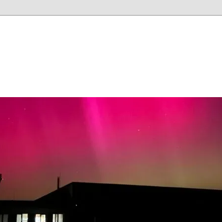
ačovice
| Veřejné vnitrostátní letiště