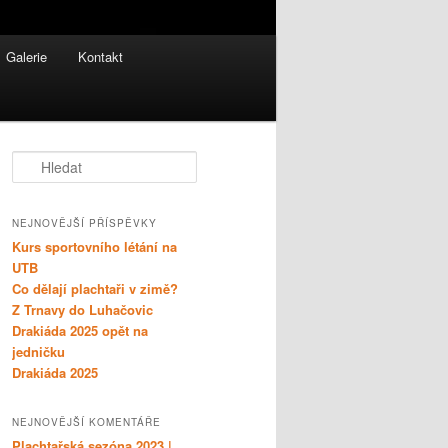
Galerie
Kontakt
H
l
e
d
NEJNOVĚJŠÍ PŘÍSPĚVKY
a
Kurs sportovního létání na
t
UTB
Co dělají plachtaři v zimě?
Z Trnavy do Luhačovic
Drakiáda 2025 opět na
jedničku
Drakiáda 2025
NEJNOVĚJŠÍ KOMENTÁŘE
Plachtařská sezóna 2023 |