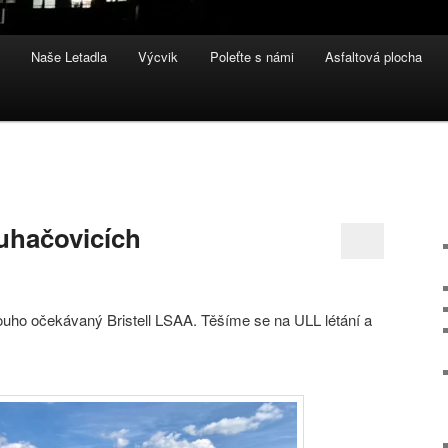
Naše Letadla
Výcvik
Poleťte s námi
Asfaltová plocha
3
Luhačovicích
dlouho očekávaný Bristell LSAA. Těšíme se na ULL létání a