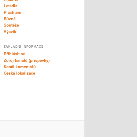
Letadla
Plachtění
Různé
Soutěže
Výcvik
ZÁKLADNÍ INFORMACE
Přihlásit se
Zdroj kanálů (příspěvky)
Kanál komentářů
Česká lokalizace