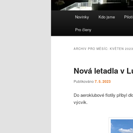
Hlavní
Novinky
Kdo jsme
Piloti
navigační
menu
Pro členy
ARCHIV PRO MĚSÍC:
KVĚTEN 202
Nová letadla v 
Publikováno
7. 5. 2023
Do aeroklubové flotily přibyl 
výcvik.