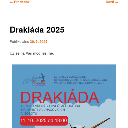
Navigace
←
Předchozí
Další
→
pro
příspěvky
Drakiáda 2025
Publikováno
30. 9. 2025
Už se na Vás moc těšíme.