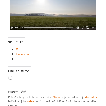
SDÍLEJTE:
X
Facebook
LÍBÍ SE MI TO:
Načítání…
SOUVISEJÍCÍ
Příspěvek byl publikován v rubrice
Různé
a jeho autorem je
Jaroslav
.
Můžete si jeho
odkaz
uložit mezi své oblíbené záložky nebo ho sdílet
s přáteli.